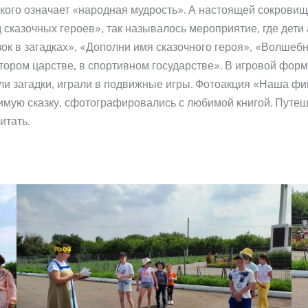
ского означает «народная мудрость». А настоящей сокрови
 сказочных героев», так называлось мероприятие, где дети
азок в загадках», «Дополни имя сказочного героя», «Волше
тором царстве, в спортивном государстве». В игровой форм
и загадки, играли в подвижные игры. Фотоакция «Наша фишк
мую сказку, сфотографировались с любимой книгой. Путеше
итать.