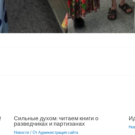
!
Сильные духом: читаем книги о
Ид
разведчиках и партизанах
Но
Новости
/ От
Администрация сайта