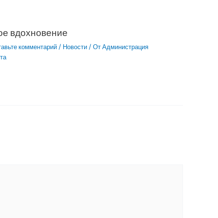
ое вдохновение
тавьте комментарий
/
Новости
/ От
Администрация
та