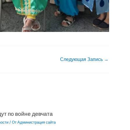
Следующая Запись
→
ут по войне девчата
вости
/ От
Администрация сайта