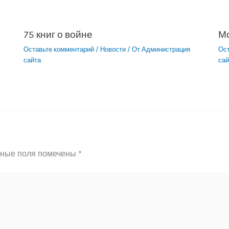
75 книг о войне
М
Оставьте комментарий
/
Новости
/ От
Администрация
Ос
сайта
сай
ьные поля помечены
*