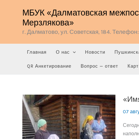
Перейти
МБУК «Далматовская межпосе
к
Мерзлякова»
содержимому
г. Далматово, ул. Советская, 184. Телефон: 
Главная
О нас
Новости
Пушкинск
QR Анкетирование
Вопрос — ответ
Карт
«Имя
07 авг
Сегодн
наполн