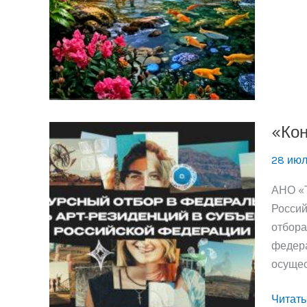
троп»
«Кон
28 ию
АНО «Т
Россий
отбора
федера
осущест
«Конк
Читать