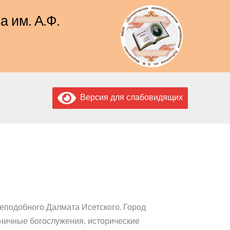
 им. А.Ф.
Версия для слабовидящих
еподобного Далмата Исетского. Город
ничные богослужения, исторические