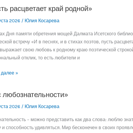
ть расцветает край родной»
»
уста 2026
/
Юлия Косарева
ах Дня памяти обретения мощей Далмата Исетского библиот
еской встречу «И в песнях, и в стихах поэтов, пусть расцве
о выражает свою любовь к родному краю поэтической строкой,
нальный отклик, то есть любители и
 далее »
тает
 любознательности»
й»
уста 2026
/
Юлия Косарева
ательность – можно представить как два слова: люблю знат
 и способность удивляться. Мир бесконечен в своих проявл