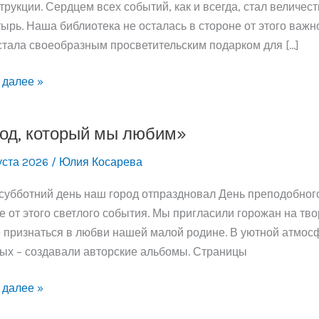
трукции. Сердцем всех событий, как и всегда, стал велич
ырь. Наша библиотека не осталась в стороне от этого важн
стала своеобразным просветительским подарком для […]
 далее »
си
од, который мы любим»
уста 2026
/
Юлия Косарева
 субботний день наш город отпраздновал День преподобного
е от этого светлого события. Мы пригласили горожан на тв
 признаться в любви нашей малой родине. В уютной атмосф
ых – создавали авторские альбомы. Страницы
,
 далее »
ый