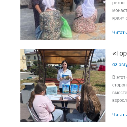
реконс
монаст
края» 
«Имя
Читать
в
летопи
«Гор
края»
03 авг
В этот
сторон
вместе
взросл
«Город
Читать
котор