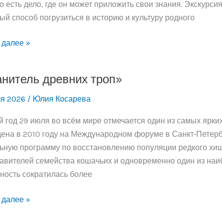
о есть дело, где он может приложить свои знания. Экскурси
ый способ погрузиться в историю и культуру родного
 далее »
ательности»
нитель древних троп»
ля 2026
/
Юлия Косарева
 год 29 июля во всём мире отмечается один из самых ярких
ена в 2010 году на Международном форуме в Санкт‑Петербу
ьную программу по восстановлению популяции редкого хищ
авителей семейства кошачьих и одновременно один из наиб
ность сократилась более
тель
 далее »
их