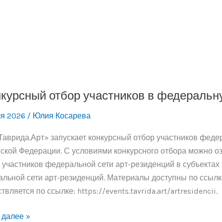
курсный отбор участников в федеральн
ля 2026
/
Юлия Косарева
аврида.Арт» запускает конкурсный отбор участников федер
ской Федерации. С условиями конкурсного отбора можно о
 участников федеральной сети арт-резиденций в субъектах
льной сети арт-резиденций. Материалы доступны по ссылке:
вляется по ссылке: https://events.tavrida.art/artresidencii.
урсный
 далее »