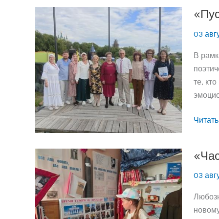
мы
«Пус
любим
03 авг
В рамк
поэтич
те, кт
эмоцио
«Пусть
Читать
расцве
край
«Час
родно
03 авг
Любозн
новому