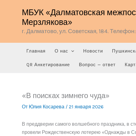
Перейти
МБУК «Далматовская межпосе
к
Мерзлякова»
содержимому
г. Далматово, ул. Советская, 184. Телефон: 
Главная
О нас
Новости
Пушкинск
QR Анкетирование
Вопрос — ответ
Карт
«В поисках зимнего чуда»
От
Юлия Косарева
/
21 января 2026
В преддверии самого волшебного праздника, в с
провели Рождественскую лотерею «Однажды в Со