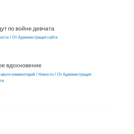
ут по войне девчата
вости
/ От
Администрация сайта
ое вдохновение
тавьте комментарий
/
Новости
/ От
Администрация
та