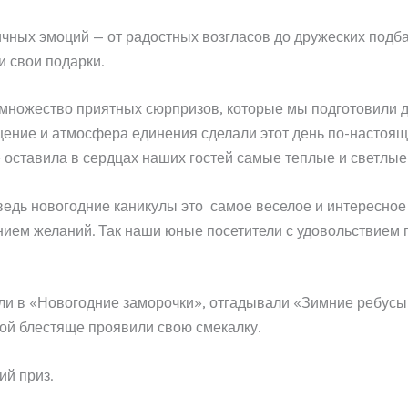
ных эмоций — от радостных возгласов до дружеских подба
и свои подарки.
 множество приятных сюрпризов, которые мы подготовили дл
щение и атмосфера единения сделали этот день по-настоя
оставила в сердцах наших гостей самые теплые и светлые
ведь новогодние каникулы это самое веселое и интересное
нием желаний. Так наши юные посетители с удовольствием 
ли в «Новогодние заморочки», отгадывали «Зимние ребусы»
рой блестяще проявили свою смекалку.
ий приз.