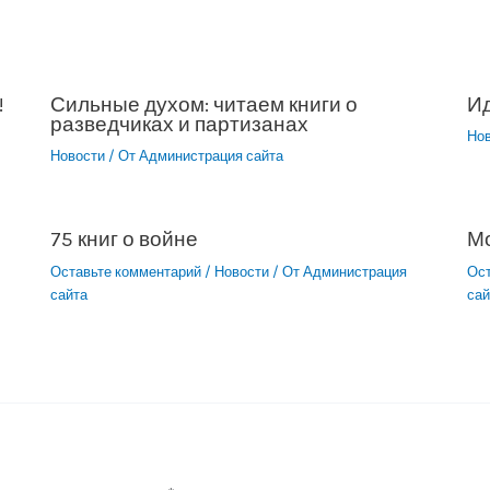
!
Сильные духом: читаем книги о
Ид
разведчиках и партизанах
Но
Новости
/ От
Администрация сайта
75 книг о войне
М
Оставьте комментарий
/
Новости
/ От
Администрация
Ос
сайта
сай