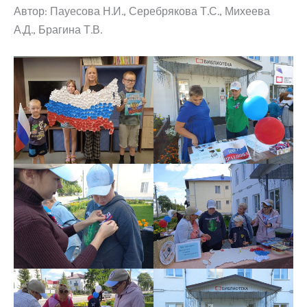
Автор: Пауесова Н.И., Серебрякова Т.С., Михеева
А.Д., Брагина Т.В.