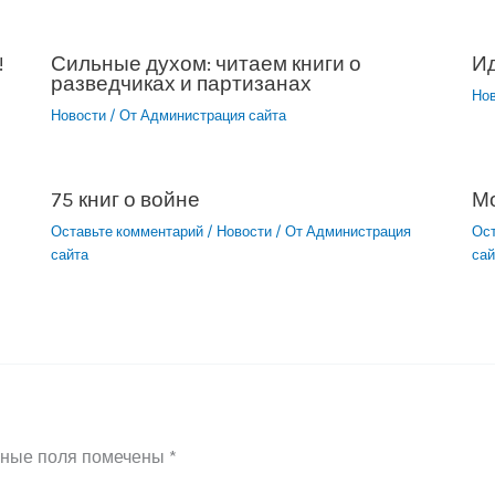
!
Сильные духом: читаем книги о
Ид
разведчиках и партизанах
Но
Новости
/ От
Администрация сайта
75 книг о войне
М
Оставьте комментарий
/
Новости
/ От
Администрация
Ос
сайта
сай
ьные поля помечены
*