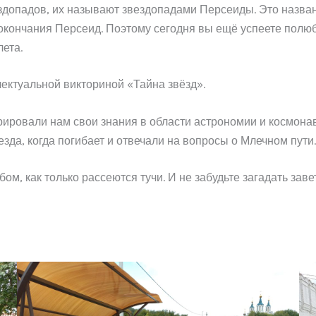
ездопадов, их называют звездопадами Персеиды. Это назва
ой окончания Персеид. Поэтому сегодня вы ещё успеете по
ета.
лектуальной викториной «Тайна звёзд».
ировали нам свои знания в области астрономии и космонав
да, когда погибает и отвечали на вопросы о Млечном пути.
м, как только рассеются тучи. И не забудьте загадать зав