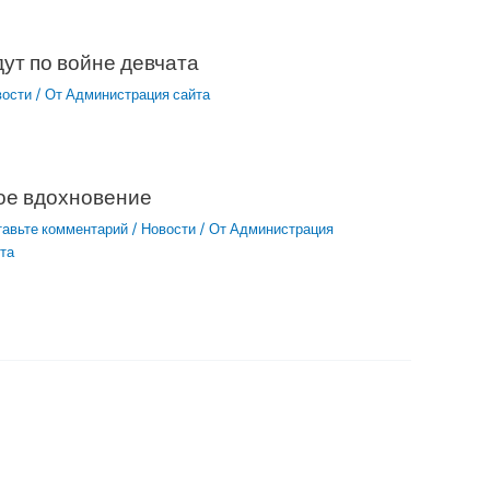
ут по войне девчата
вости
/ От
Администрация сайта
ое вдохновение
тавьте комментарий
/
Новости
/ От
Администрация
та