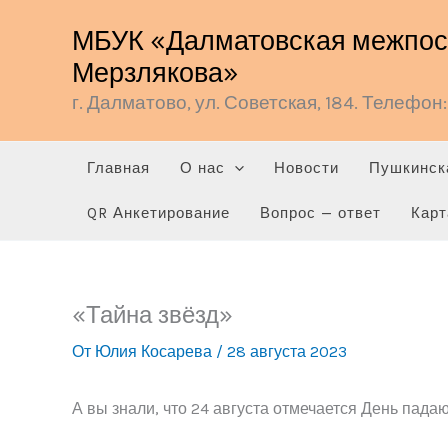
Перейти
МБУК «Далматовская межпосе
к
Мерзлякова»
содержимому
г. Далматово, ул. Советская, 184. Телефон: 
Главная
О нас
Новости
Пушкинск
QR Анкетирование
Вопрос — ответ
Карт
«Тайна звёзд»
От
Юлия Косарева
/
28 августа 2023
А вы знали, что 24 августа отмечается День пад