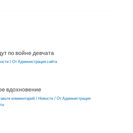
ут по войне девчата
вости
/ От
Администрация сайта
ое вдохновение
тавьте комментарий
/
Новости
/ От
Администрация
та