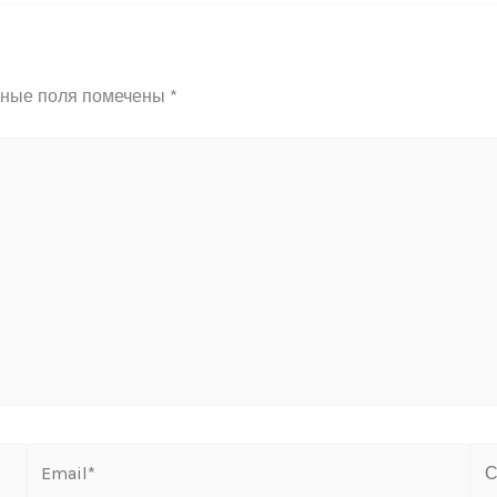
ьные поля помечены
*
Email*
Са