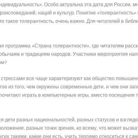
ндивидуальность». Особо актуальна эта дата для России, м
оисповеданий, наций и культур. Понятие «толерантность» в
что такое толерантность, очень важно. Для читателей в би
я программа «Страна толерантности», где читателям расск
к обычаям и традициям народов. Участники мероприятия нап
ом?
стрессами все чаще характеризуют как общество повышенн
ое из того, чем окружены современные дети, и чем они зап
почитают играть в компьютерные игры, вместо посещения т
тся дети разных национальностей, разных статусов и взгляд
положение, разные точки зрения, ко всему, что может вызв
угих такими, какие они есть, учить терпимо относиться к с