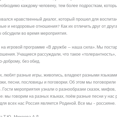
необходимо каждому человеку, тем более подросткам, котор
зывался нравственный диалог, который прошел для воспит
вые и нездоровые отношения? Как их отличить друг от друг
ы обсудили во время мероприятия.
гу на игровой программе «В дружбе — наша сила». Мы поста
ошения. Учащиеся рассуждали, что такое «толерантность», 
о-доброму, без обид.
и, любят разные игры, живопись, владеют разными языками,
зки, песни, пословицы и поговорки. Об этом мы поговорил
ости мероприятия узнали о разнообразии сказок, мифов, пе
: мы говорим на разных языках, поём разные песни у нас 
для всех нас Россия является Родиной. Все мы – россияне.
а Т.Ю., Михеева А.Д.