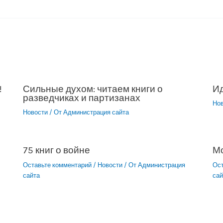
!
Сильные духом: читаем книги о
Ид
разведчиках и партизанах
Но
Новости
/ От
Администрация сайта
75 книг о войне
М
Оставьте комментарий
/
Новости
/ От
Администрация
Ос
сайта
сай