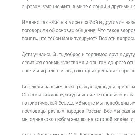
образом, умение жить в мире с собой и другими 
Именно так «Жить в мире с собой и другими» на
поговорили об основах общения. Что такое здоро
понять, что тобой манипулируют? Все эти вопрос
Дети учились быть добрее и терпимее друг к дру
делиться своими чувствами и опытом доброго отн
еще мы играли в игры, в которых решали споры п
Все люди разные: носят разную одежду и прическ
Основой каждой культуры является фольклор: ска
патриотической беседе «Вместе мы непобедимы». Г
пословицы разных народов России. Все мы разные
мы одинаково любим землю, на которой живём, и 
Автор: Худорожкова О.Д., Кунгурцева В.А., Тузиков