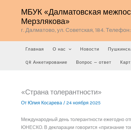
Перейти
МБУК «Далматовская межпосе
к
Мерзлякова»
содержимому
г. Далматово, ул. Советская, 184. Телефон: 
Главная
О нас
Новости
Пушкинск
QR Анкетирование
Вопрос — ответ
Карт
«Страна толерантности»
От
Юлия Косарева
/
24 ноября 2025
Международный день толерантности ежегодно отм
ЮНЕСКО. В декларации говорится «признание того