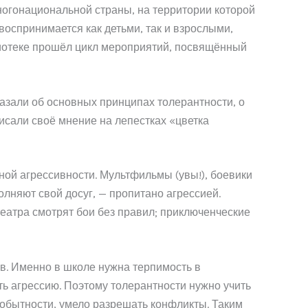
ногонациональной страны, на территории которой
оспринимается как детьми, так и взрослыми,
блиотеке прошёл цикл мероприятий, посвящённый
азали об основных принципах толерантности, о
исали своё мнение на лепестках «цветка
ой агрессивности. Мультфильмы (увы!), боевики
олняют свой досуг, — пропитано агрессией.
еатра смотрят бои без правил; приключенческие
ов. Именно в школе нужна терпимость в
ать агрессию. Поэтому толерантности нужно учить
амобытности, умело разрешать конфликты. Таким