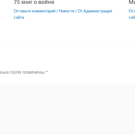
75 книг о войне
М
Оставьте комментарий
/
Новости
/ От
Администрация
Ос
сайта
сай
ьные поля помечены
*