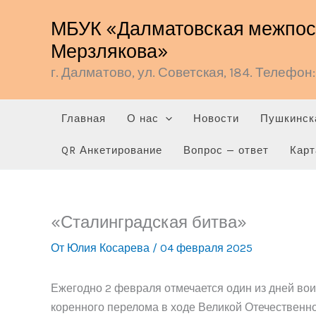
Перейти
МБУК «Далматовская межпосе
к
Мерзлякова»
содержимому
г. Далматово, ул. Советская, 184. Телефон: 
Главная
О нас
Новости
Пушкинск
QR Анкетирование
Вопрос — ответ
Карт
«Сталинградская битва»
От
Юлия Косарева
/
04 февраля 2025
Ежегодно 2 февраля отмечается один из дней во
коренного перелома в ходе Великой Отечественно