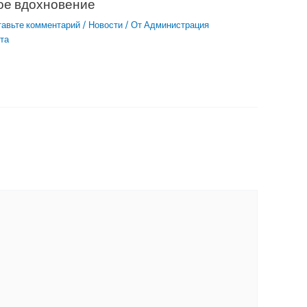
ое вдохновение
тавьте комментарий
/
Новости
/ От
Администрация
та