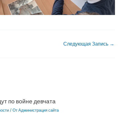
Следующая Запись
→
ут по войне девчата
вости
/ От
Администрация сайта