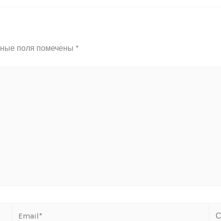
ьные поля помечены
*
Email*
Са