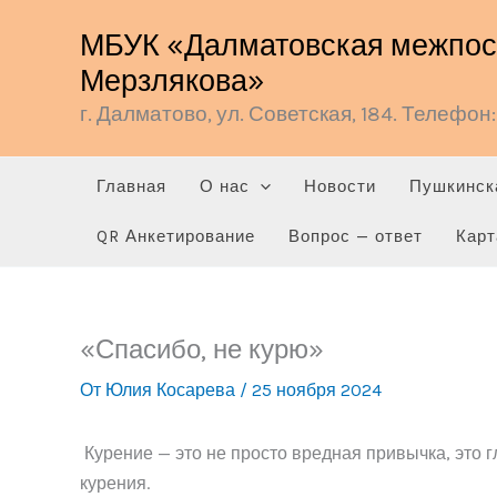
Перейти
МБУК «Далматовская межпосе
к
Мерзлякова»
содержимому
г. Далматово, ул. Советская, 184. Телефон: 
Главная
О нас
Новости
Пушкинск
QR Анкетирование
Вопрос — ответ
Карт
«Спасибо, не курю»
От
Юлия Косарева
/
25 ноября 2024
Курение — это не просто вредная привычка, это 
курения.