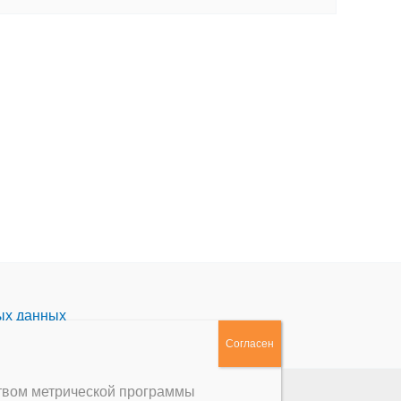
ых данных
ством метрической программы
 им. А.Ф. Мерзлякова»