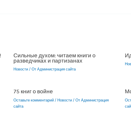
!
Сильные духом: читаем книги о
Ид
разведчиках и партизанах
Но
Новости
/ От
Администрация сайта
75 книг о войне
М
Оставьте комментарий
/
Новости
/ От
Администрация
Ос
сайта
сай