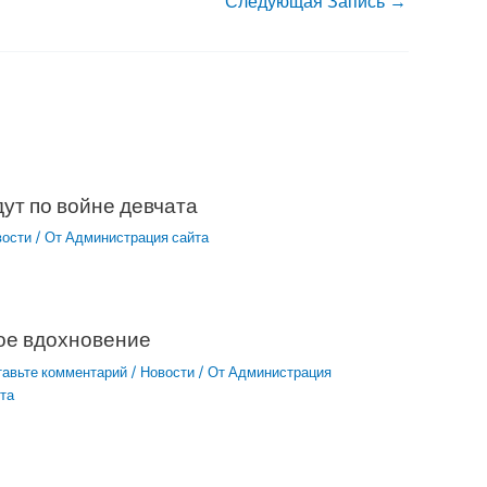
Следующая Запись
→
ут по войне девчата
вости
/ От
Администрация сайта
ое вдохновение
тавьте комментарий
/
Новости
/ От
Администрация
та