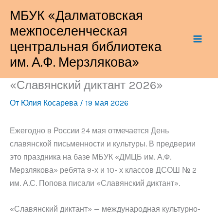
Перейти
МБУК «Далматовская
к
межпоселенческая
содержимому
центральная библиотека
им. А.Ф. Мерзлякова»
«Славянский диктант 2026»
От
Юлия Косарева
/
19 мая 2026
Ежегодно в России 24 мая отмечается День
славянской письменности и культуры. В предверии
это праздника на базе МБУК «ДМЦБ им. А.Ф.
Мерзлякова» ребята 9-х и 10- х классов ДСОШ № 2
им. А.С. Попова писали «Славянский диктант».
«Славянский диктант» — международная культурно-