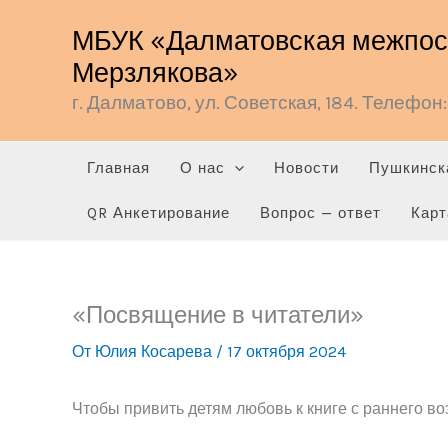
Перейти
МБУК «Далматовская межпосе
к
Мерзлякова»
содержимому
г. Далматово, ул. Советская, 184. Телефон: 
Главная
О нас
Новости
Пушкинск
QR Анкетирование
Вопрос — ответ
Карт
«Посвящение в читатели»
От
Юлия Косарева
/
17 октября 2024
Чтобы привить детям любовь к книге с раннего во