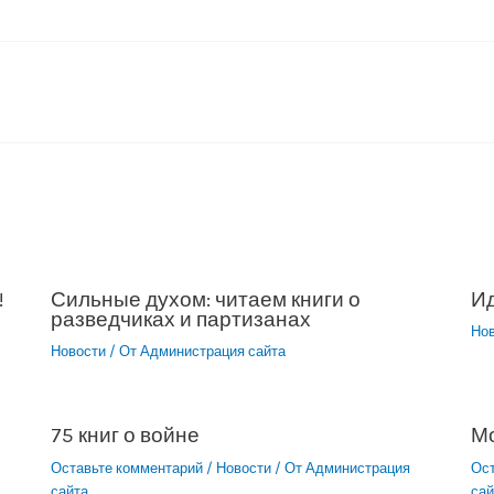
!
Сильные духом: читаем книги о
Ид
разведчиках и партизанах
Но
Новости
/ От
Администрация сайта
75 книг о войне
М
Оставьте комментарий
/
Новости
/ От
Администрация
Ос
сайта
сай