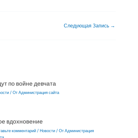
Следующая Запись
→
ут по войне девчата
вости
/ От
Администрация сайта
ое вдохновение
тавьте комментарий
/
Новости
/ От
Администрация
та