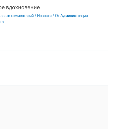
ое вдохновение
тавьте комментарий
/
Новости
/ От
Администрация
та