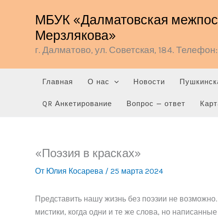
Перейти
МБУК «Далматовская межпосе
к
Мерзлякова»
содержимому
г. Далматово, ул. Советская, 184. Телефон: 
Главная
О нас
Новости
Пушкинск
QR Анкетирование
Вопрос — ответ
Карт
«Поэзия в красках»
От
Юлия Косарева
/
25 марта 2024
Представить нашу жизнь без поэзии не возможно.
мистики, когда одни и те же слова, но написанны