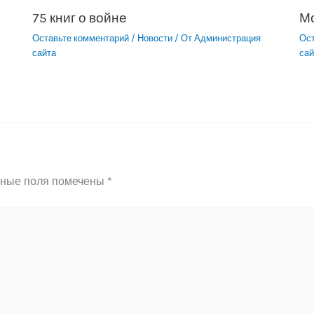
75 книг о войне
М
Оставьте комментарий
/
Новости
/ От
Администрация
Ос
сайта
сай
ьные поля помечены
*