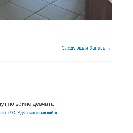
Следующая Запись
→
ут по войне девчата
вости
/ От
Администрация сайта