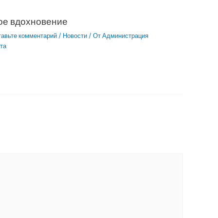
ое вдохновение
тавьте комментарий
/
Новости
/ От
Администрация
та