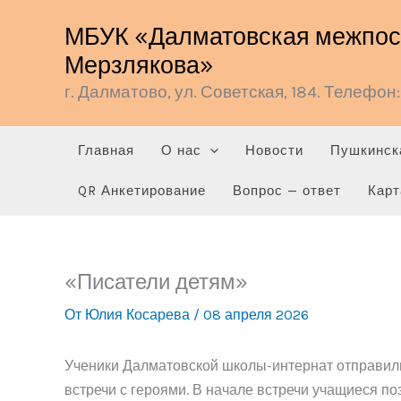
Перейти
МБУК «Далматовская межпосе
к
Мерзлякова»
содержимому
г. Далматово, ул. Советская, 184. Телефон: 
Главная
О нас
Новости
Пушкинск
QR Анкетирование
Вопрос — ответ
Карт
«Писатели детям»
От
Юлия Косарева
/
08 апреля 2026
Ученики Далматовской школы-интернат отправили
встречи с героями. В начале встречи учащиеся п