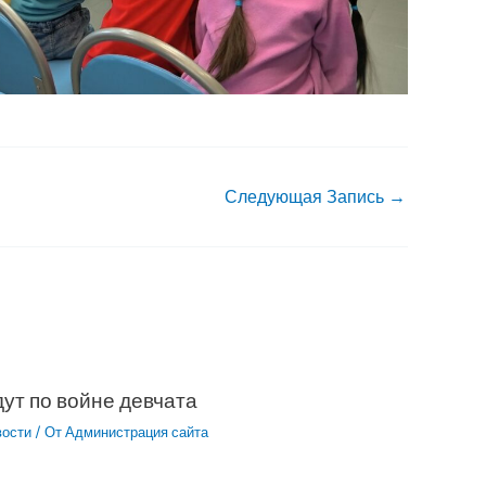
Следующая Запись
→
ут по войне девчата
вости
/ От
Администрация сайта