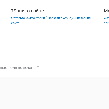
75 книг о войне
М
Оставьте комментарий
/
Новости
/ От
Администрация
Ос
сайта
сай
ьные поля помечены
*