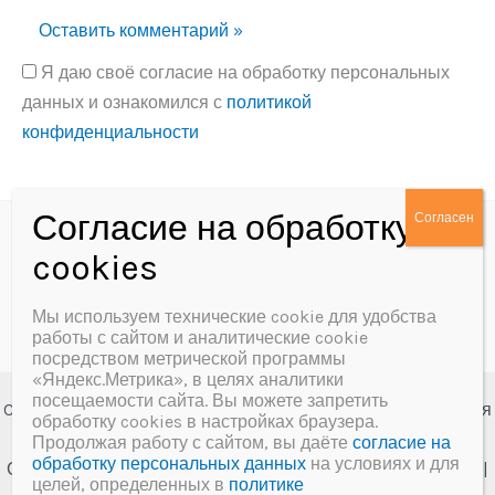
Я даю своё согласие на обработку персональных
данных и ознакомился с
политикой
конфиденциальности
Alternative:
Политика конфиденциальности
Согласие на обработку персональных данных
Мы используем технические cookie для удобства
работы с сайтом и аналитические cookie
посредством метрической программы
«Яндекс.Метрика», в целях аналитики
посещаемости сайта. Вы можете запретить
Copyright © 2026 МБУК «Далматовская межпоселенческая
обработку cookies в настройках браузера.
центральная библиотека им. А.Ф. Мерзлякова»
Продолжая работу с сайтом, вы даёте
согласие на
обработку персональных данных
на условиях и для
Создание сайта и сопровождение
Веб-студия "У-Лабнет"
|
целей, определенных в
политике