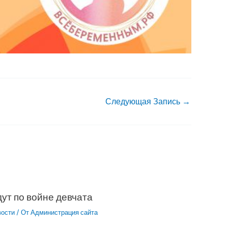
Следующая Запись
→
ут по войне девчата
вости
/ От
Администрация сайта