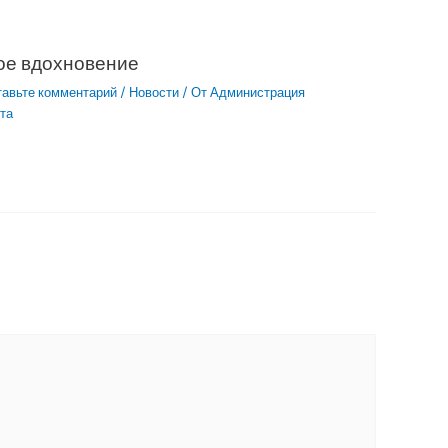
ое вдохновение
тавьте комментарий
/
Новости
/ От
Администрация
та