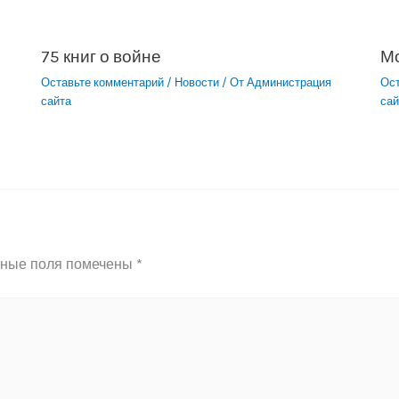
75 книг о войне
М
Оставьте комментарий
/
Новости
/ От
Администрация
Ос
сайта
сай
ьные поля помечены
*