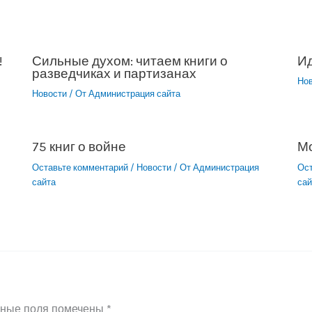
!
Сильные духом: читаем книги о
Ид
разведчиках и партизанах
Но
Новости
/ От
Администрация сайта
75 книг о войне
М
Оставьте комментарий
/
Новости
/ От
Администрация
Ос
сайта
сай
ьные поля помечены
*