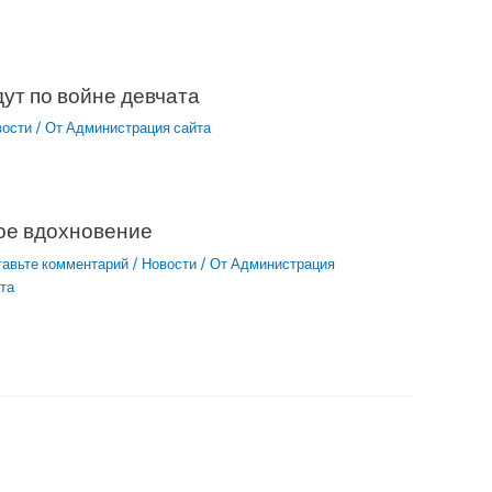
ут по войне девчата
вости
/ От
Администрация сайта
ое вдохновение
тавьте комментарий
/
Новости
/ От
Администрация
та