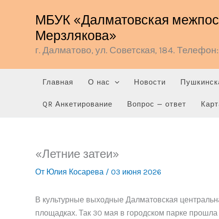
Перейти
МБУК «Далматовская межпосе
к
Мерзлякова»
содержимому
г. Далматово, ул. Советская, 184. Телефон: 
Главная
О нас
Новости
Пушкинск
QR Анкетирование
Вопрос — ответ
Карт
«Летние затеи»
От
Юлия Косарева
/
03 июня 2026
В культурные выходные Далматовская центральная
площадках. Так 30 мая в городском парке прошла