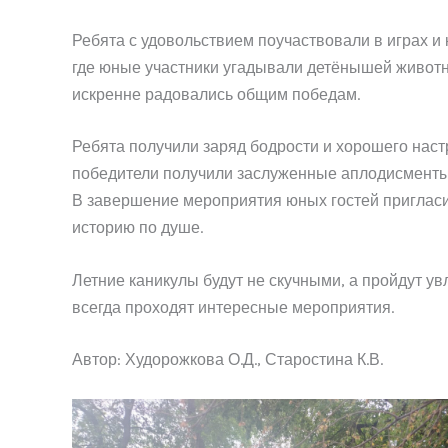
Ребята с удовольствием поучаствовали в играх и 
где юные участники угадывали детёнышей животны
искренне радовались общим победам.
Ребята получили заряд бодрости и хорошего настр
победители получили заслуженные аплодисменты, 
В завершение мероприятия юных гостей пригласил
историю по душе.
Летние каникулы будут не скучными, а пройдут ув
всегда проходят интересные мероприятия.
Автор: Худорожкова О.Д., Старостина К.В.