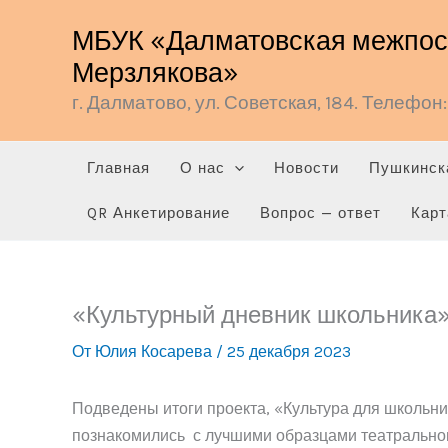
Перейти
МБУК «Далматовская межпосе
к
Мерзлякова»
содержимому
г. Далматово, ул. Советская, 184. Телефон: 
Главная
О нас
Новости
Пушкинск
QR Анкетирование
Вопрос — ответ
Карт
«Культурный дневник школьника
От
Юлия Косарева
/
25 декабря 2023
Подведены итоги проекта, «Культура для школьн
познакомились с лучшими образцами театральног