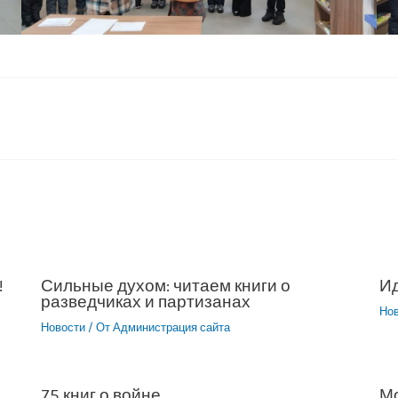
!
Сильные духом: читаем книги о
Ид
разведчиках и партизанах
Но
Новости
/ От
Администрация сайта
75 книг о войне
М