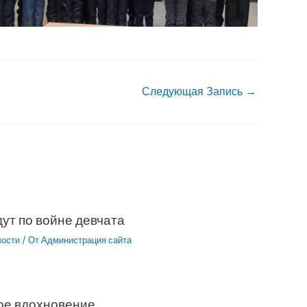
Следующая Запись
→
ут по войне девчата
вости
/ От
Администрация сайта
ое вдохновение