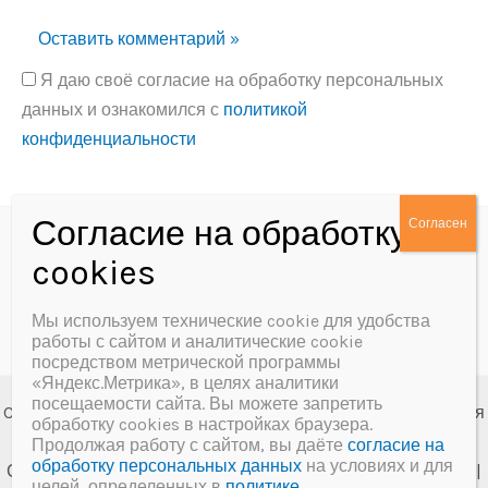
Я даю своё согласие на обработку персональных
данных и ознакомился с
политикой
конфиденциальности
Alternative:
Политика конфиденциальности
Согласие на обработку персональных данных
Мы используем технические cookie для удобства
работы с сайтом и аналитические cookie
посредством метрической программы
«Яндекс.Метрика», в целях аналитики
посещаемости сайта. Вы можете запретить
Copyright © 2026 МБУК «Далматовская межпоселенческая
обработку cookies в настройках браузера.
центральная библиотека им. А.Ф. Мерзлякова»
Продолжая работу с сайтом, вы даёте
согласие на
обработку персональных данных
на условиях и для
Создание сайта и сопровождение
Веб-студия "У-Лабнет"
|
целей, определенных в
политике