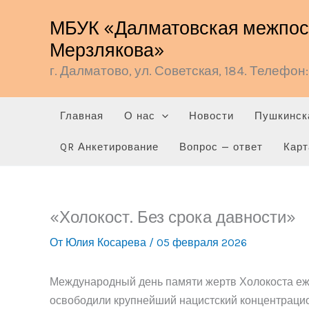
Перейти
МБУК «Далматовская межпосе
к
Мерзлякова»
содержимому
г. Далматово, ул. Советская, 184. Телефон: 
Главная
О нас
Новости
Пушкинск
QR Анкетирование
Вопрос — ответ
Карт
«Холокост. Без срока давности»
От
Юлия Косарева
/
05 февраля 2026
Международный день памяти жертв Холокоста ежег
освободили крупнейший нацистский концентрацио