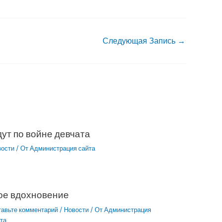
Следующая Запись
→
ут по войне девчата
вости
/ От
Администрация сайта
ое вдохновение
тавьте комментарий
/
Новости
/ От
Администрация
та