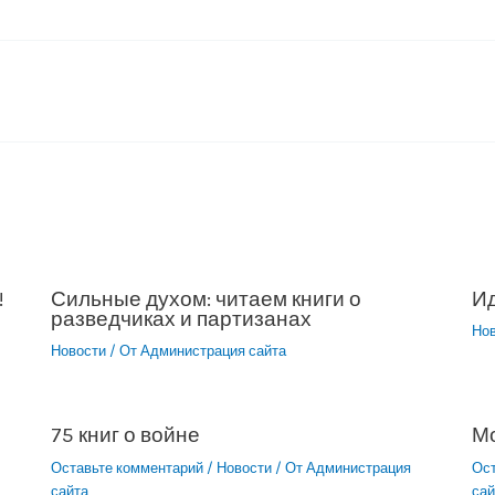
!
Сильные духом: читаем книги о
Ид
разведчиках и партизанах
Но
Новости
/ От
Администрация сайта
75 книг о войне
М
Оставьте комментарий
/
Новости
/ От
Администрация
Ос
сайта
сай