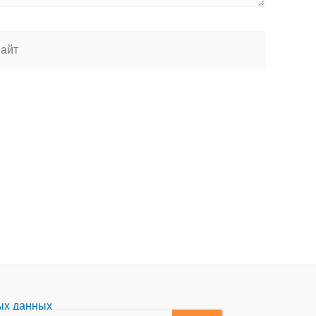
йт
ых данных