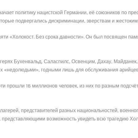
ачает политику нацистской Германии, её союзников по пре
которые подвергались дискриминации, зверствам и жестоким
и «Холокост. Без срока давности». Он был посвящен памя
герях Бухенвальд, Саласпилс, Освенцим, Дахау, Майдане
ых «недолюдьми», годными лишь для обслуживания арийцев
ти прошли 18 миллионов человек, из них по разным подсчёт
лагерей, представителей разных национальностей, военно
х, представляющими возможность увидеть всю трагедию Хол