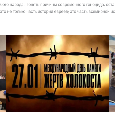
любого народа. Понять причины современного геноцида, о
это не только часть истории евреев; это часть всемирной и