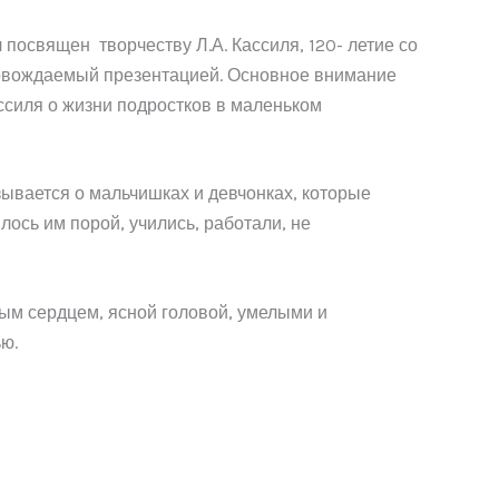
освящен творчеству Л.А. Кассиля, 120- летие со
провождаемый презентацией. Основное внимание
силя о жизни подростков в маленьком
азывается о мальчишках и девчонках, которые
лось им порой, учились, работали, не
жным сердцем, ясной головой, умелыми и
ю.