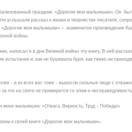
рализованный праздник «Дорогие мои мальчишки». Он был п
Дети услышали рассказ о жизни и творчестве писателя, со
 «Дорогие мои мальчишки» — знаменитое произведение Кас
енной войны.
нки, написал я в дни Великой войны эту книгу. В ней расск
 испытания и, как ни бушевала буря, как тяжко ни приходи
вочек – и из всех вас тоже – выросли сильные люди с отва
за что на свете не примирится со злом и несправедливость
ч моих мальчишек: «Отвага, Верность, Труд – Победа!»
овии к своей книге «Дорогие мои мальчишки».