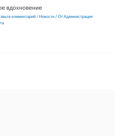
ое вдохновение
тавьте комментарий
/
Новости
/ От
Администрация
та