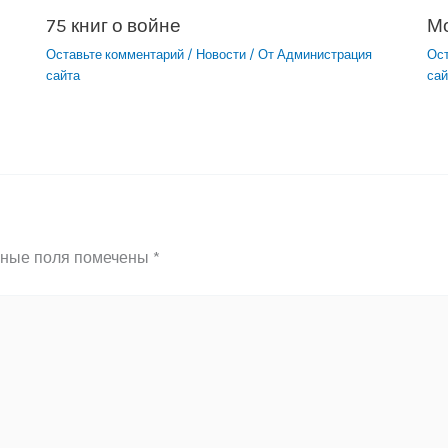
75 книг о войне
М
Оставьте комментарий
/
Новости
/ От
Администрация
Ос
сайта
сай
ьные поля помечены
*