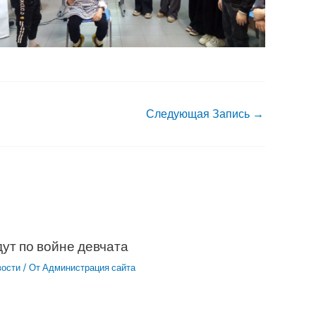
Следующая Запись
→
ут по войне девчата
вости
/ От
Администрация сайта