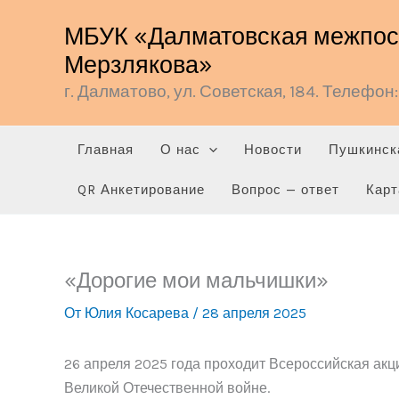
Перейти
МБУК «Далматовская межпосе
к
Мерзлякова»
содержимому
г. Далматово, ул. Советская, 184. Телефон: 
Главная
О нас
Новости
Пушкинск
QR Анкетирование
Вопрос — ответ
Карт
«Дорогие мои мальчишки»
От
Юлия Косарева
/
28 апреля 2025
26 апреля 2025 года проходит Всероссийская акц
Великой Отечественной войне.