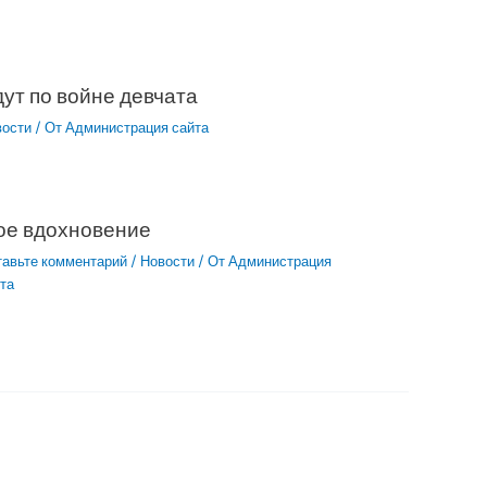
ут по войне девчата
вости
/ От
Администрация сайта
ое вдохновение
тавьте комментарий
/
Новости
/ От
Администрация
та