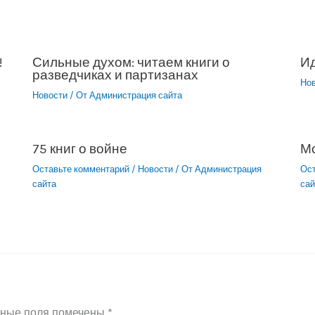
!
Сильные духом: читаем книги о
Ид
разведчиках и партизанах
Но
Новости
/ От
Администрация сайта
75 книг о войне
М
Оставьте комментарий
/
Новости
/ От
Администрация
Ос
сайта
сай
ьные поля помечены
*