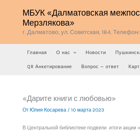
Перейти
МБУК «Далматовская межпосе
к
Мерзлякова»
содержимому
г. Далматово, ул. Советская, 184. Телефон: 
Главная
О нас
Новости
Пушкинск
QR Анкетирование
Вопрос — ответ
Карт
«Дарите книги с любовью»
От
Юлия Косарева
/
10 марта 2023
В Центральной библиотеке подвели итоги акции «