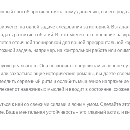
вный способ противостоять этому давлению, своего рода 
трируется на одной задаче следовании за историей. Вы ан
адать развитие событий. В этот момент все внешние раздра
яется отличной тренировкой для вашей префронтальной кор
ожной задаче, например, на контрольной работе или олимп
другую реальность. Она позволяет совершить мысленное пут
у или захватывающие исторические романы, вы даёте свое
замедлить сердечный ритм и ослабить мышечное напряжени
влекает от навязчивых мыслей и вводит в состояние, схожее
нуться к ней со свежими силами и ясным умом. Сделайте это
е. Ваша ментальная устойчивость – это главный актив, и кн