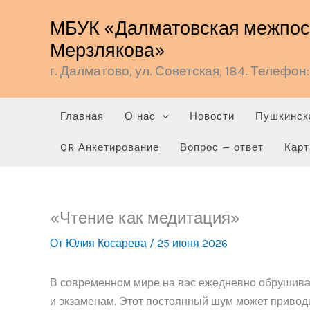
Перейти
МБУК «Далматовская межпосе
к
Мерзлякова»
содержимому
г. Далматово, ул. Советская, 184. Телефон: 
Главная
О нас
Новости
Пушкинск
QR Анкетирование
Вопрос — ответ
Карт
«Чтение как медитация»
От
Юлия Косарева
/
25 июня 2026
В современном мире на вас ежедневно обрушивае
и экзаменам. Этот постоянный шум может привод