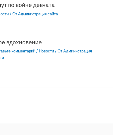
ут по войне девчата
вости
/ От
Администрация сайта
ое вдохновение
тавьте комментарий
/
Новости
/ От
Администрация
та