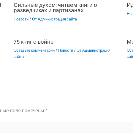
!
Сильные духом: читаем книги о
Ид
разведчиках и партизанах
Но
Новости
/ От
Администрация сайта
75 книг о войне
М
Оставьте комментарий
/
Новости
/ От
Администрация
Ос
сайта
сай
ьные поля помечены
*