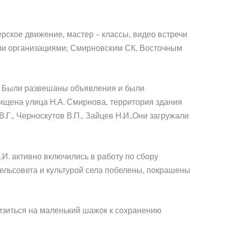
рское движение, мастер – классы, видео встречи
ими организациями; Смирновским СК, Восточным
я. Были развешаны объявления и были
чищена улица Н.А. Смирнова, территория здания
., Черноскутов В.П., Зайцев Н.И..Они загружали
.И. активно включились в работу по сбору
ельсовета и культурой села побелены, покрашены
лизиться на маленький шажок к сохранению