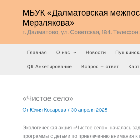
Перейти
МБУК «Далматовская межпосе
к
Мерзлякова»
содержимому
г. Далматово, ул. Советская, 184. Телефон: 
Главная
О нас
Новости
Пушкинск
QR Анкетирование
Вопрос — ответ
Карт
«Чистое село»
От
Юлия Косарева
/
30 апреля 2025
Экологическая акция «Чистое село» началась за
программы с детьми по привлечению внимания 