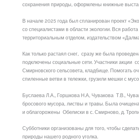
сохранения природы, оформлены книжные выста
В начале 2025 года был спланирован проект «Эко
со специалистами в области экологии. Вся рабо
территориальным отделом, издательством «Далма
Как только растаял снег, сразу же была провед
подключены социальные сети. Участники акции со
Смирновского сельсовета, кладбище. Помогать оч
спиленные ветви в тележки, грузили мешки с мус
Буслаева Л.А., Горшкова Н.А, Чувакова Т.В., Чува
бросового мусора, листвы и травы. Была очищен
и облагорожены Обелиски в с. Смирново, д. Троп
Субботники организованы для того, чтобы сделат
природы нашего родного уголка.