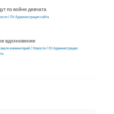
ут по войне девчата
вости
/ От
Администрация сайта
ое вдохновение
тавьте комментарий
/
Новости
/ От
Администрация
та