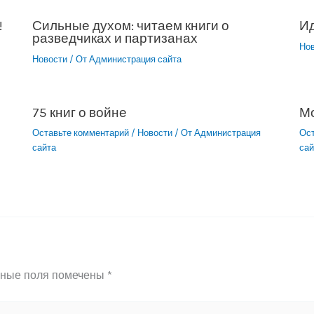
!
Сильные духом: читаем книги о
Ид
разведчиках и партизанах
Но
Новости
/ От
Администрация сайта
75 книг о войне
М
Оставьте комментарий
/
Новости
/ От
Администрация
Ос
сайта
сай
ьные поля помечены
*