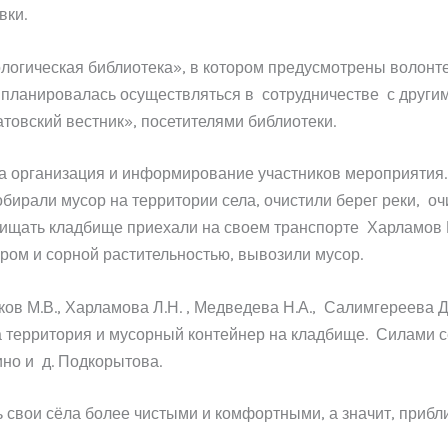
вки.
логическая библиотека», в котором предусмотрены волонте
та планировалась осуществляться в сотрудничестве с друг
товский вестник», посетителями библиотеки.
ена организация и информирование участников мероприяти
бирали мусор на территории села, очистили берег реки, о
ищать кладбище приехали на своем транспорте Харламов В.Г
ором и сорной растительностью, вывозили мусор.
ков М.В., Харламова Л.Н. , Медведева Н.А., Салимгереева Д
а территория и мусорный контейнер на кладбище. Силами с
ино и д. Подкорытова.
ь свои сёла более чистыми и комфортными, а значит, приб