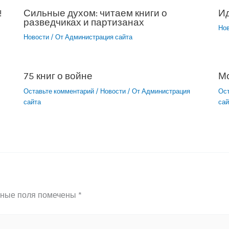
!
Сильные духом: читаем книги о
Ид
разведчиках и партизанах
Но
Новости
/ От
Администрация сайта
75 книг о войне
М
Оставьте комментарий
/
Новости
/ От
Администрация
Ос
сайта
сай
ьные поля помечены
*