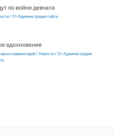
ут по войне девчата
вости
/ От
Администрация сайта
ое вдохновение
тавьте комментарий
/
Новости
/ От
Администрация
та