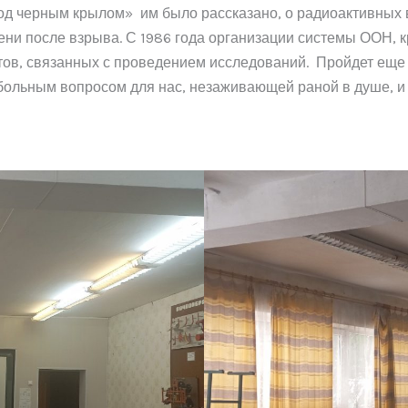
д черным крылом» им было рассказано, о радиоактивных
мени после взрыва. С 1986 года организации системы ООН,
в, связанных с проведением исследований. Пройдет еще ни
 больным вопросом для нас, незаживающей раной в душе, и