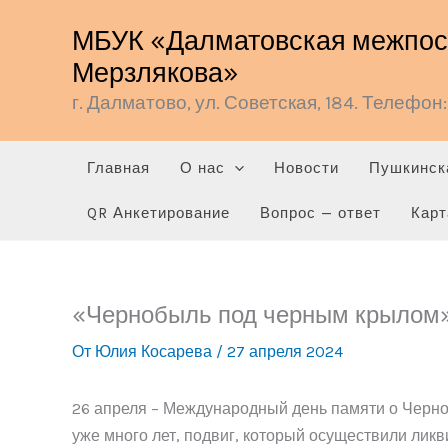
Перейти
МБУК «Далматовская межпосе
к
Мерзлякова»
содержимому
г. Далматово, ул. Советская, 184. Телефон: 
Главная
О нас
Новости
Пушкинск
QR Анкетирование
Вопрос — ответ
Карт
«Чернобыль под черным крылом
От
Юлия Косарева
/
27 апреля 2024
26 апреля – Международный день памяти о Черноб
уже много лет, подвиг, который осуществили лик