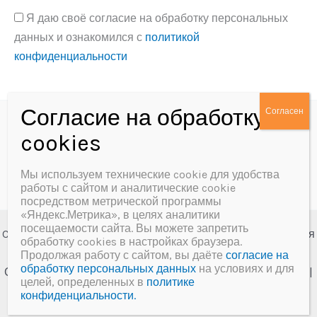
Я даю своё согласие на обработку персональных
данных и ознакомился с
политикой
конфиденциальности
Alternative:
Политика конфиденциальности
Согласие на обработку персональных данных
Мы используем технические cookie для удобства
работы с сайтом и аналитические cookie
посредством метрической программы
«Яндекс.Метрика», в целях аналитики
посещаемости сайта. Вы можете запретить
Copyright © 2026 МБУК «Далматовская межпоселенческая
обработку cookies в настройках браузера.
центральная библиотека им. А.Ф. Мерзлякова»
Продолжая работу с сайтом, вы даёте
согласие на
обработку персональных данных
на условиях и для
Создание сайта и сопровождение
Веб-студия "У-Лабнет"
|
целей, определенных в
политике
Хостинг
ООО "Русь"
конфиденциальности.