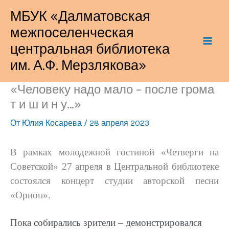
Перейти
МБУК «Далматовская
к
межпоселенческая
содержимому
центральная библиотека
им. А.Ф. Мерзлякова»
«Человеку надо мало – после грома
т и ш и н у…»
От
Юлия Косарева
/
28 апреля 2023
В рамках молодежной гостиной «Четверги на
Советской» 27 апреля в Центральной библиотеке
состоялся концерт студии авторской песни
«Орион».
Пока собирались зрители – демонстрировался