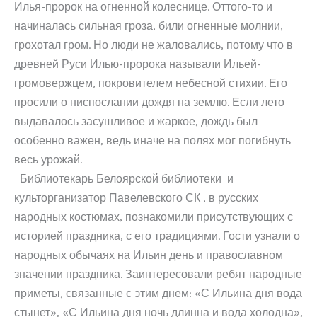
Илья-пророк на огненной колеснице. Оттого-то и
начиналась сильная гроза, били огненные молнии,
грохотал гром. Но люди не жаловались, потому что в
древней Руси Илью-пророка называли Ильей-
громовержцем, покровителем небесной стихии. Его
просили о ниспослании дождя на землю. Если лето
выдавалось засушливое и жаркое, дождь был
особенно важен, ведь иначе на полях мог погибнуть
весь урожай.
Библиотекарь Белоярской библиотеки и
культорганизатор Павелевского СК , в русских
народных костюмах, познакомили присутствующих с
историей праздника, с его традициями. Гости узнали о
народных обычаях на Ильин день и православном
значении праздника. Заинтересовали ребят народные
приметы, связанные с этим днем: «С Ильина дня вода
стынет», «С Ильина дня ночь длинна и вода холодна»,