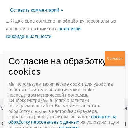
Я даю своё согласие на обработку персональных
данных и ознакомился с
политикой
конфиденциальности
Alternative:
Политика конфиденциальности
Согласие на обработку персональных данных
Мы используем технические cookie для удобства
работы с сайтом и аналитические cookie
посредством метрической программы
«Яндекс.Метрика», в целях аналитики
посещаемости сайта. Вы можете запретить
Copyright © 2026 МБУК «Далматовская межпоселенческая
обработку cookies в настройках браузера.
центральная библиотека им. А.Ф. Мерзлякова»
Продолжая работу с сайтом, вы даёте
согласие на
обработку персональных данных
на условиях и для
Создание сайта и сопровождение
Веб-студия "У-Лабнет"
|
целей, определенных в
политике