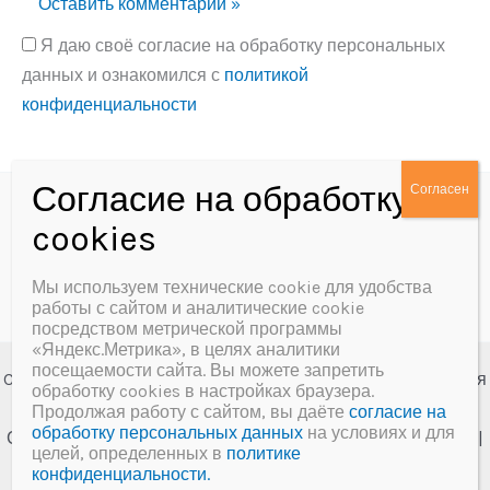
Я даю своё согласие на обработку персональных
данных и ознакомился с
политикой
конфиденциальности
Alternative:
Политика конфиденциальности
Согласие на обработку персональных данных
Мы используем технические cookie для удобства
работы с сайтом и аналитические cookie
посредством метрической программы
«Яндекс.Метрика», в целях аналитики
посещаемости сайта. Вы можете запретить
Copyright © 2026 МБУК «Далматовская межпоселенческая
обработку cookies в настройках браузера.
центральная библиотека им. А.Ф. Мерзлякова»
Продолжая работу с сайтом, вы даёте
согласие на
обработку персональных данных
на условиях и для
Создание сайта и сопровождение
Веб-студия "У-Лабнет"
|
целей, определенных в
политике
Хостинг
ООО "Русь"
конфиденциальности.